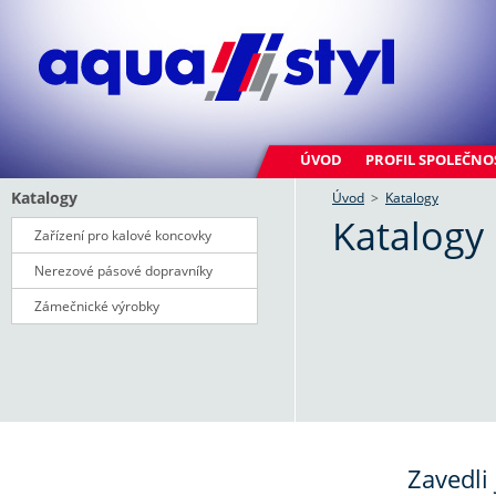
ÚVOD
PROFIL SPOLEČNO
Katalogy
Úvod
>
Katalogy
Katalogy
Zařízení pro kalové koncovky
Nerezové pásové dopravníky
Zámečnické výrobky
Zavedli