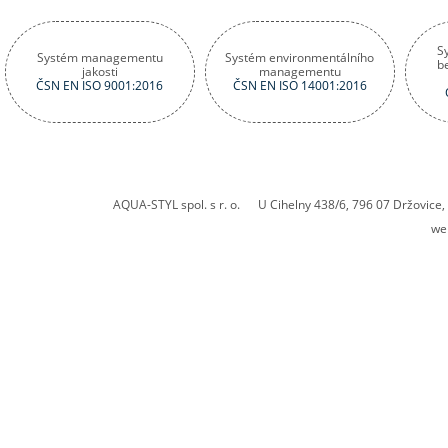
S
Systém managementu
Systém environmentálního
b
jakosti
managementu
ČSN EN ISO 9001:2016
ČSN EN ISO 14001:2016
AQUA-STYL spol. s r. o. U Cihelny 438/6, 796 07 Držovic
we