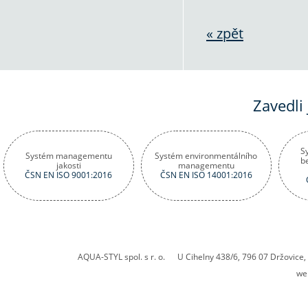
« zpět
Zavedli
S
Systém managementu
Systém environmentálního
b
jakosti
managementu
ČSN EN ISO 9001:2016
ČSN EN ISO 14001:2016
AQUA-STYL spol. s r. o. U Cihelny 438/6, 796 07 Držovic
we