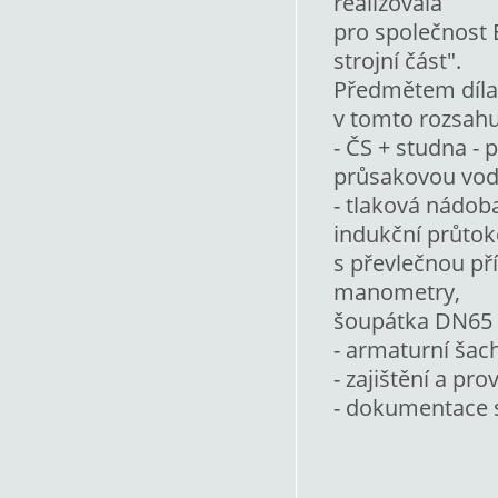
realizovala
pro společnost 
strojní část".
Předmětem díla 
v tomto rozsahu
- ČS + studna -
průsakovou vo
- tlaková nádob
indukční průto
s převlečnou př
manometry,
šoupátka DN65 -
- armaturní šac
- zajištění a p
- dokumentace s