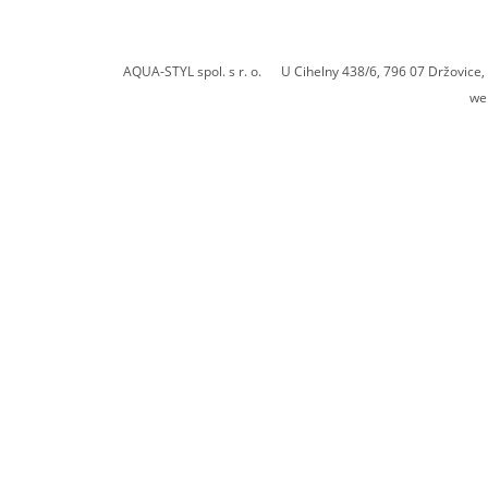
AQUA-STYL spol. s r. o. U Cihelny 438/6, 796 07 Držovic
we