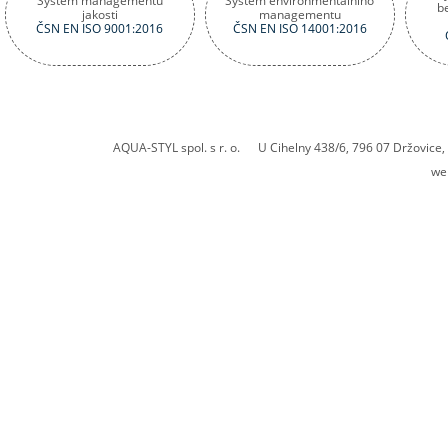
Systém managementu
Systém environmentálního
b
jakosti
managementu
ČSN EN ISO 9001:2016
ČSN EN ISO 14001:2016
AQUA-STYL spol. s r. o. U Cihelny 438/6, 796 07 Držovic
we