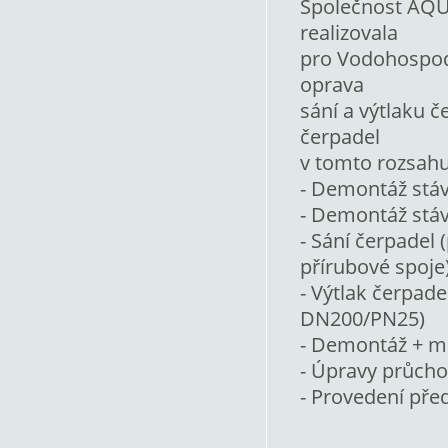
Společnost AQUA
realizovala
pro Vodohospodá
oprava
sání a výtlaku č
čerpadel
v tomto rozsahu
- Demontáž stáv
- Demontáž stáv
- Sání čerpadel
přírubové spoje
- Výtlak čerpad
DN200/PN25)
- Demontáž + m
- Úpravy průcho
- Provedení př