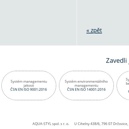
« zpět
Zavedli
S
Systém managementu
Systém environmentálního
b
jakosti
managementu
ČSN EN ISO 9001:2016
ČSN EN ISO 14001:2016
AQUA-STYL spol. s r. o. U Cihelny 438/6, 796 07 Držovic